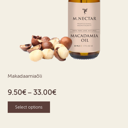
Makadaamiaõli
9.50
€
33.00
€
–
Select options