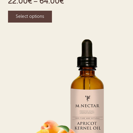
22.00
€
64.00
€
–
Select options