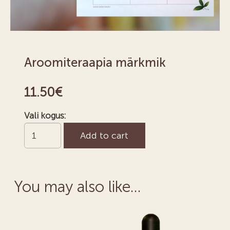
Aroomiteraapia märkmik
11.50
€
Vali kogus:
Aroomiteraapia
Add to cart
märkmik
quantity
You may also like…