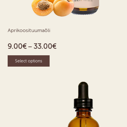
Aprikoosituumaõli
9.00
€
33.00
€
–
Select options