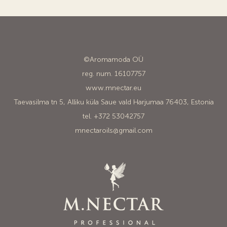
©Aromamoda OÜ
reg. num. 16107757
www.mnectar.eu
Taevasilma tn 5, Alliku küla Saue vald Harjumaa 76403, Estonia
tel. +372 53042757
mnectaroils@gmail.com