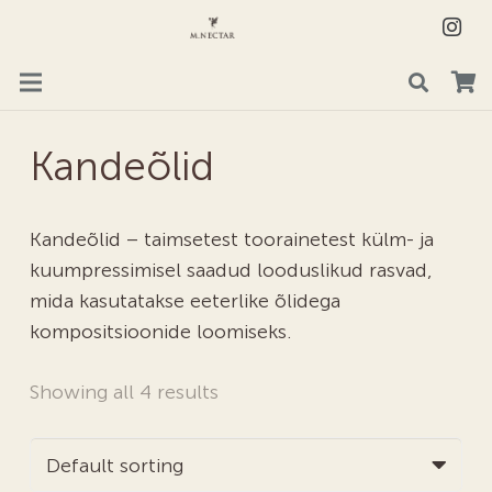
Kandeõlid
Kandeõlid – taimsetest toorainetest külm- ja
kuumpressimisel saadud looduslikud rasvad,
mida kasutatakse eeterlike õlidega
kompositsioonide loomiseks.
Showing all 4 results