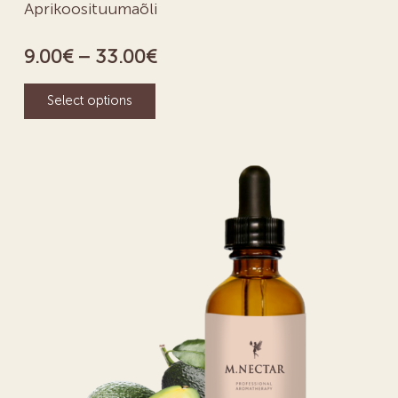
Aprikoosituumaõli
9.00
€
–
33.00
€
Select options