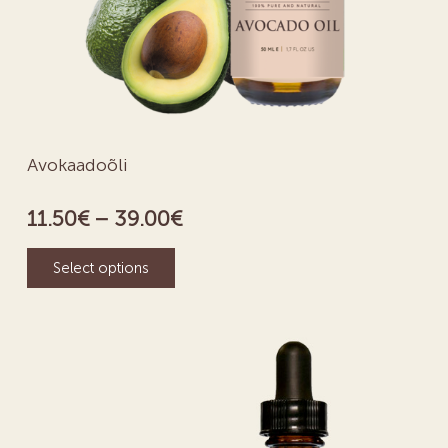
Avokaadoõli
11.50
€
–
39.00
€
Select options