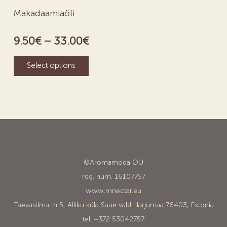
Makadaamiaõli
9.50
€
–
33.00
€
Select options
©Aromamoda OÜ
reg. num. 16107757
www.mnectar.eu
Taevasilma tn 5, Alliku küla Saue vald Harjumaa 76403, Estonia
tel. +372 53042757