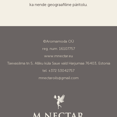
ka nende geograafiline päritolu.
©Aromamoda OÜ
reg. num. 16107757
www.mnectar.eu
Taevasilma tn 5, Alliku küla Saue vald Harjumaa 76403, Estonia
tel. +372 53042757
mnectaroils@gmail.com