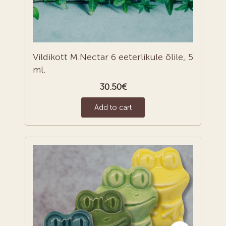
Vildikott M.Nectar 6 eeterlikule õlile, 5
ml.
30.50
€
Add to cart