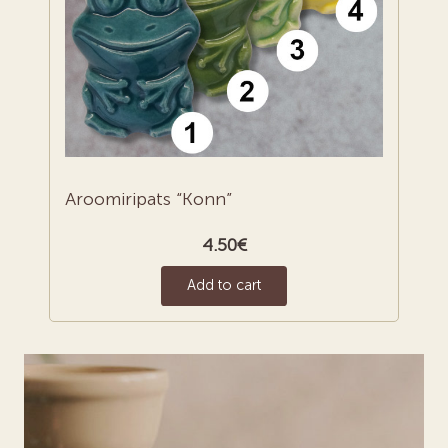
Aroomiripats “Konn”
4.50
€
Add to cart