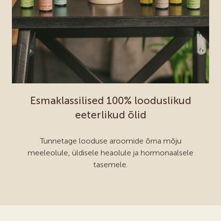
Esmaklassilised 100%
looduslikud
eeterlikud õlid
Tunnetage looduse aroomide õrna mõju
meeleolule,
üldisele heaolule ja hormonaalsele
tasemele.