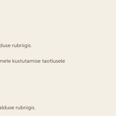
use rubriigis.
ete kustutamise taotlusele
duse rubriigis.