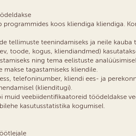
öödeldakse
 programmides koos kliendiga kliendiga. K
de tellimuste teenindamiseks ja neile kauba t
v, toode, kogus, kliendiandmed) kasutatakse
ostamiseks ning tema eelistuste analüüsimise
 makse tagastamiseks kliendile.
ess, telefoninumber, kliendi ees- ja pereko
endamisel (klienditugi).
õi muid veebiidentifikaatoreid töödeldakse v
ilehe kasutusstatistika kogumisel.
öötlejale