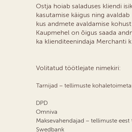
Ostja hoiab saladuses kliendi is
kasutamise käigus ning avaldab n
kus andmete avaldamise kohustus
Kaupmehel on õigus saada andme
ka klienditeenindaja Merchanti 
Volitatud töötlejate nimekiri:
Tarnijad – tellimuste kohaletoimeta
DPD
Omniva
Maksevahendajad – tellimuste eest 
Swedbank