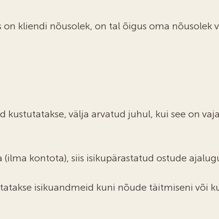
 on kliendi nõusolek, on tal õigus oma nõusolek 
 kustutatakse, välja arvatud juhul, kui see on va
a (ilma kontota), siis isikupärastatud ostude ajalug
ilitatakse isikuandmeid kuni nõude täitmiseni või 