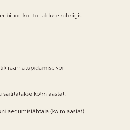
veebipoe kontohalduse rubriigis
jalik raamatupidamise või
u säilitatakse kolm aastat.
kuni aegumistähtaja (kolm aastat)