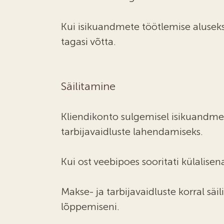
Kui isikuandmete töötlemise aluseks
tagasi võtta.
Säilitamine
Kliendikonto sulgemisel isikuandmed
tarbijavaidluste lahendamiseks.
Kui ost veebipoes sooritati külalisen
Makse- ja tarbijavaidluste korral sä
lõppemiseni.