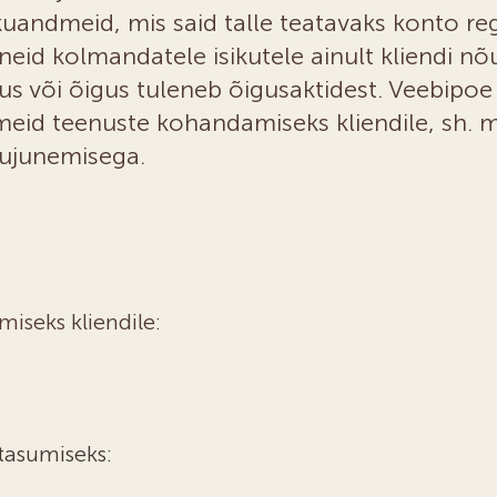
ikuandmeid, mis said talle teatavaks konto re
eid kolmandatele isikutele ainult kliendi nõu
 või õigus tuleneb õigusaktidest. Veebipoe 
id teenuste kohandamiseks kliendile, sh. m
kujunemisega.
miseks kliendile:
tasumiseks: