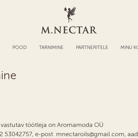
T
POOD
TARNIMINE
PARTNERITELE
MINU 
ine
 vastutav töötleja on Aromamoda OÜ
2 53042757, e-post: mnectaroils@gmail.com, aadre