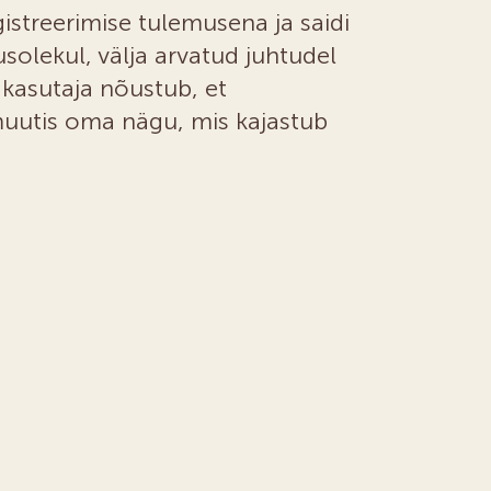
gistreerimise tulemusena ja saidi
solekul, välja arvatud juhtudel
kasutaja nõustub, et
uutis oma nägu, mis kajastub