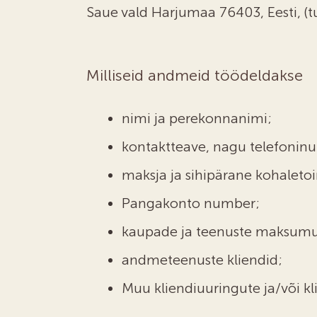
Saue vald Harjumaa 76403, Eesti, (
Milliseid andmeid töödeldakse
nimi ja perekonnanimi;
kontaktteave, nagu telefoninu
maksja ja sihipärane kohalet
Pangakonto number;
kaupade ja teenuste maksumu
andmeteenuste kliendid;
Muu kliendiuuringute ja/või k