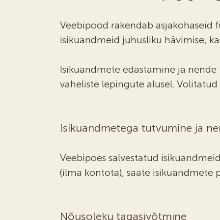
Veebipood rakendab asjakohaseid füüs
isikuandmeid juhusliku hävimise, k
Isikuandmete edastamine ja nende tö
vaheliste lepingute alusel. Volita
Isikuandmetega tutvumine ja n
Veebipoes salvestatud isikuandmeid 
(ilma kontota), saate isikuandmet
Nõusoleku tagasivõtmine