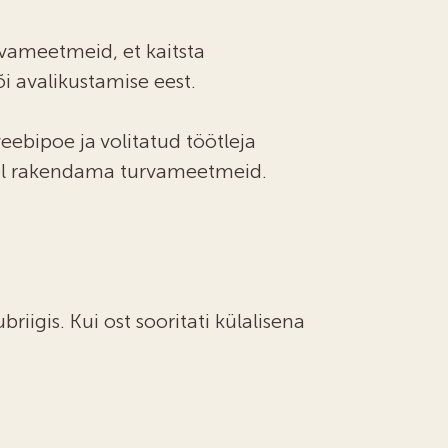
urvameetmeid, et kaitsta
i avalikustamise eest.
ebipoe ja volitatud töötleja
isel rakendama turvameetmeid.
igis. Kui ost sooritati külalisena