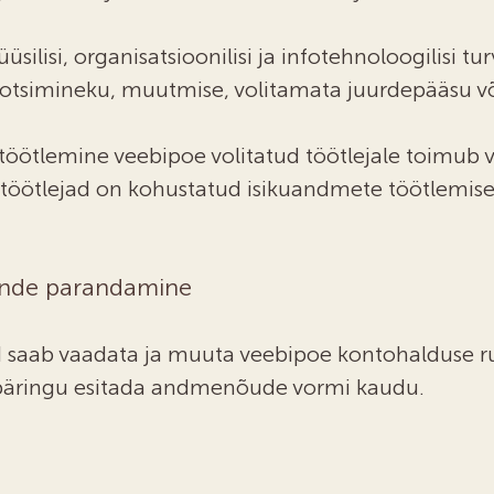
ilisi, organisatsioonilisi ja infotehnoloogilisi t
aotsimineku, muutmise, volitamata juurdepääsu võ
ötlemine veebipoe volitatud töötlejale toimub ve
tud töötlejad on kohustatud isikuandmete töötlem
ende parandamine
saab vaadata ja muuta veebipoe kontohalduse rubri
e päringu esitada andmenõude vormi kaudu.