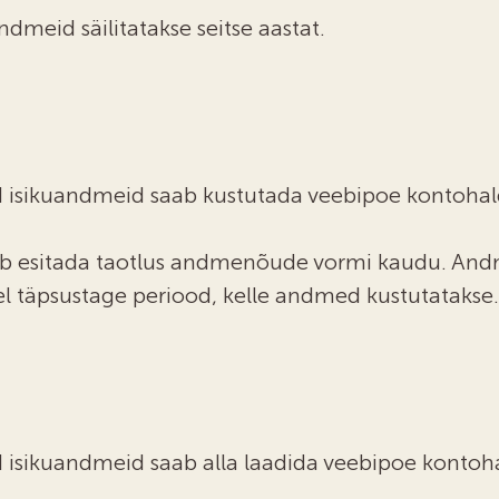
dmeid säilitatakse seitse aastat.
 isikuandmeid saab kustutada veebipoe kontohald
 esitada taotlus andmenõude vormi kaudu. Andm
el täpsustage periood, kelle andmed kustutatakse.
isikuandmeid saab alla laadida veebipoe kontohal