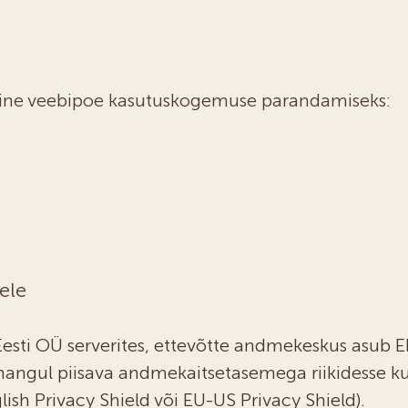
mine veebipoe kasutuskogemuse parandamiseks:
ele
esti OÜ serverites, ettevõtte andmekeskus asub EL
angul piisava andmekaitsetasemega riikidesse kui
ish Privacy Shield või EU-US Privacy Shield).