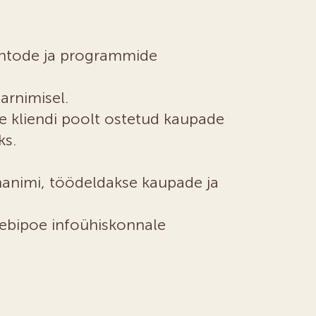
ontode ja programmide
arnimisel.
 kliendi poolt ostetud kaupade
ks.
nnanimi, töödeldakse kaupade ja
eebipoe infoühiskonnale