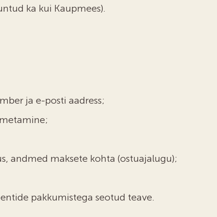
tuntud ka kui Kaupmees).
mber ja e-posti aadress;
oimetamine;
s, andmed maksete kohta (ostuajalugu);
lientide pakkumistega seotud teave.