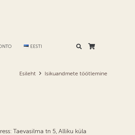
KONTO
EESTI
Esileht
Isikuandmete töötlemine
ss: Taevasilma tn 5, Alliku küla