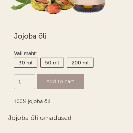
Jojoba õli
Vali maht:
30 ml
50 ml
200 ml
Jojoba
Add to cart
õli
quantity
100% jojoba õli
Jojoba õli omadused