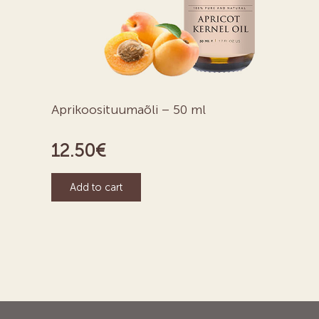
Aprikoosituumaõli – 50 ml
12.50
€
Add to cart