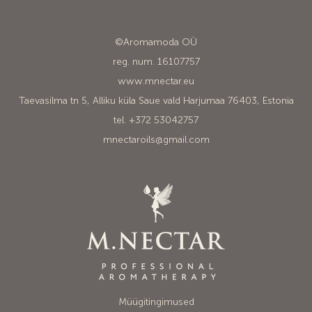
©Aromamoda OÜ
reg. num. 16107757
www.mnectar.eu
Taevasilma tn 5, Alliku küla Saue vald Harjumaa 76403, Estonia
tel. +372 53042757
mnectaroils@gmail.com
Müügitingimused