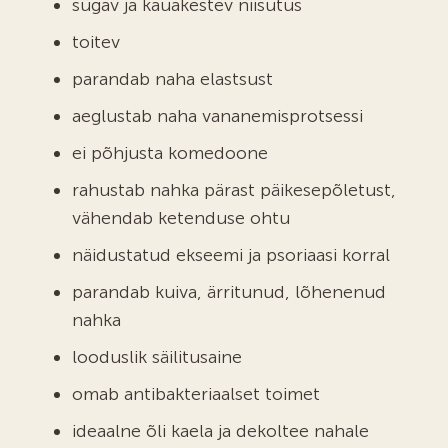
sügav ja kauakestev niisutus
toitev
parandab naha elastsust
aeglustab naha vananemisprotsessi
ei põhjusta komedoone
rahustab nahka pärast päikesepõletust,
vähendab ketenduse ohtu
näidustatud ekseemi ja psoriaasi korral
parandab kuiva, ärritunud, lõhenenud
nahka
looduslik säilitusaine
omab antibakteriaalset toimet
ideaalne õli kaela ja dekoltee nahale