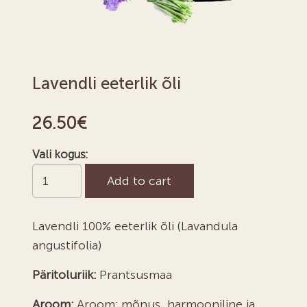
Lavendli eeterlik õli
26.50
€
Vali kogus:
Lavendli
Add to cart
eeterlik
õli
Lavendli 100% eeterlik õli (Lavandula
quantity
angustifolia)
Päritoluriik:
Prantsusmaa
Aroom:
Aroom: mõnus, harmooniline ja