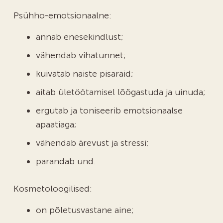
Psühho-emotsionaalne:
annab enesekindlust;
vähendab vihatunnet;
kuivatab naiste pisaraid;
aitab ületöötamisel lõõgastuda ja uinuda;
ergutab ja toniseerib emotsionaalse
apaatiaga;
vähendab ärevust ja stressi;
parandab und.
Kosmetoloogilised:
on põletusvastane aine;