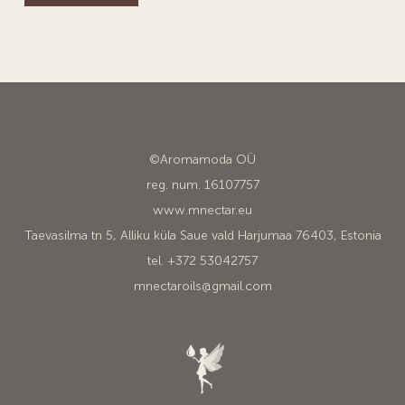
©Aromamoda OÜ
reg. num. 16107757
www.mnectar.eu
Taevasilma tn 5, Alliku küla Saue vald Harjumaa 76403, Estonia
tel. +372 53042757
mnectaroils@gmail.com