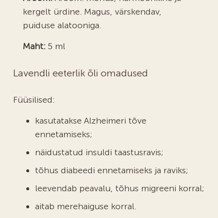
kergelt ürdine. Magus, värskendav,
puiduse alatooniga.
Maht:
5 ml
Lavendli eeterlik õli omadused
Füüsilised:
kasutatakse Alzheimeri tõve
ennetamiseks;
näidustatud insuldi taastusravis;
tõhus diabeedi ennetamiseks ja raviks;
leevendab peavalu, tõhus migreeni korral;
aitab merehaiguse korral.