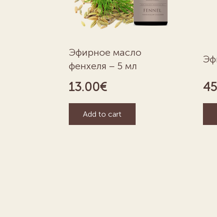
Эфирное масло
Эф
фенхеля – 5 мл
13.00
€
45
Add to cart