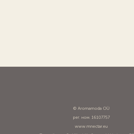
© Aromamoda OÜ
рег. ном. 16107757
www.mnectar.eu