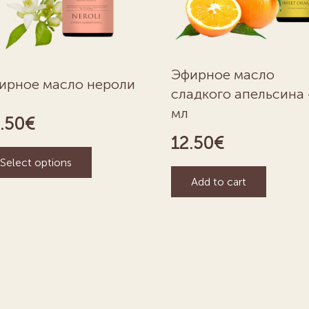
Эфирное масло
ирное масло нероли
сладкого апельсина 
мл
.50
€
12.50
€
Select options
Add to cart