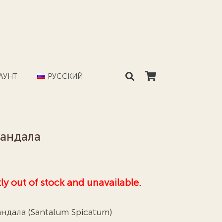
АУНТ
РУССКИЙ
сандала
tly out of stock and unavailable.
ндала (Santalum Spicatum)