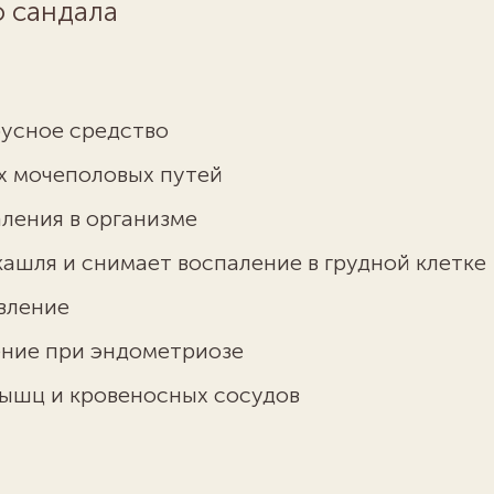
о сандала
усное средство
х мочеполовых путей
ления в организме
кашля и снимает воспаление в грудной клетке
вление
ение при эндометриозе
мышц и кровеносных сосудов