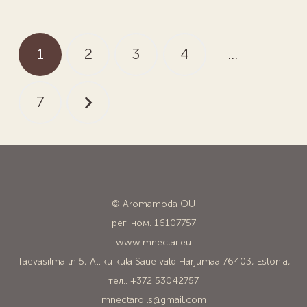
Пагинация
1
2
3
4
…
записей
7
© Aromamoda OÜ
рег. ном. 16107757
www.mnectar.eu
Taevasilma tn 5, Alliku küla Saue vald Harjumaa 76403, Estonia,
тел.. +372 53042757
mnectaroils@gmail.com