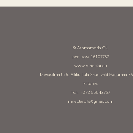
© Aromamoda OÜ
рег. ном. 16107757
www.mnectar.eu
Taevasilma tn 5, Alliku küla Saue vald Harjumaa 7
Estonia,
тел.. +372 53042757
mnectaroils@gmail.com